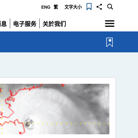
ENG
繁
文字大小
选
消息
电子服务
关於我们
单
展
展
开
开