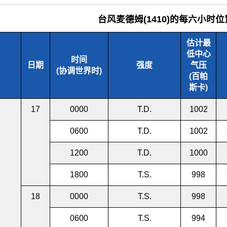
台风麦德姆(1410)的每六小时
估计最
低中心
时间
日期
强度
气压
(协调世界时)
(百帕
斯卡)
17
0000
T.D.
1002
0600
T.D.
1002
1200
T.D.
1000
1800
T.S.
998
18
0000
T.S.
998
0600
T.S.
994