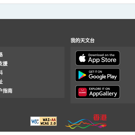
我的天文台
格
支援
料
址
户指南