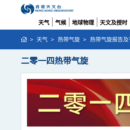
天气
气候
地球物理
天文及授时
展
展
展
展
开
开
开
开
>
天气
>
热带气旋
>
热带气旋报告及
二零一四热带气旋