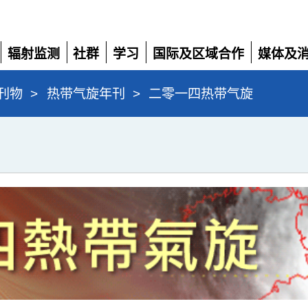
辐射监测
社群
学习
国际及区域合作
媒体及
展
展
展
展
展
开
开
开
开
开
刊物
>
热带气旋年刊
>
二零一四热带气旋