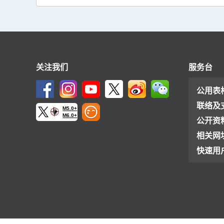
关注我们
服务台
公用表
联络及
M5.0+
M6.0+
公开资
相关网
快速用