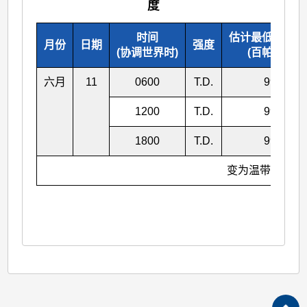
度
时间
估计最低中心气
月份
日期
强度
(协调世界时)
(百帕斯卡)
六月
11
0600
T.D.
996
1200
T.D.
996
1800
T.D.
996
变为温带气旋