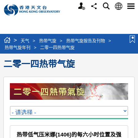
个
语
搜
分
选
人
言
寻
享
单
版
网
站
>
天气
>
热带气旋
>
热带气旋报告及刊物
>
热带气旋年刊
>
二零一四热带气旋
二零一四热带气旋
热带低气压米娜(1406)的每六小时位置及强