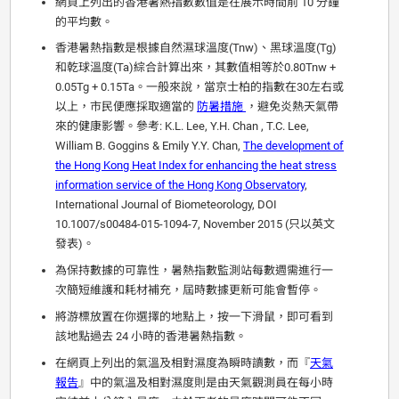
網頁上列出的香港暑熱指數數值是在展示時間前 10 分鐘
的平均數。
香港暑熱指數是根據自然濕球溫度(Tnw)、黑球溫度(Tg)
和乾球溫度(Ta)綜合計算出來，其數值相等於0.80Tnw +
0.05Tg + 0.15Ta。一般來說，當京士柏的指數在30左右或
以上，市民便應採取適當的
防暑措施
，避免炎熱天氣帶
來的健康影響。參考: K.L. Lee, Y.H. Chan , T.C. Lee,
William B. Goggins & Emily Y.Y. Chan,
The development of
the Hong Kong Heat Index for enhancing the heat stress
information service of the Hong Kong Observatory
,
International Journal of Biometeorology, DOI
10.1007/s00484-015-1094-7, November 2015 (只以英文
發表)。
為保持數據的可靠性，暑熱指數監測站每數週需進行一
次簡短維護和耗材補充，屆時數據更新可能會暫停。
將游標放置在你選擇的地點上，按一下滑鼠，即可看到
該地點過去 24 小時的香港暑熱指數。
在網頁上列出的氣溫及相對濕度為瞬時讀數，而『
天氣
報告
』中的氣溫及相對濕度則是由天氣觀測員在每小時