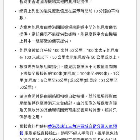
暫時由香港國際機場其他的測風站提供。
網頁上列出的能見度數值是在展示時間前 10 分鐘的平均
數。
赤鱲角能見度由香港國際機場南跑道中間的能見度儀表
提供。當該儀表不能提供數據時，能見度數字會由機場
上其中一組鄰近的儀表提供。
能見度數值介乎於 100 米與 50 公里，100 米表示能見度
在 100 米或以下，50 公里表示能見度在 50 公里或以上。
根據世界氣象組織指引，能見度會按照不同數值區間向
下調整至最接近的100米(能見度：100米至4999米)、1公
里(能見度：5公里至30公里)或5公里(能見度：31公里至
50公里)。
請注意照片是由網絡照相機自動拍攝，並於現場經影像
壓縮後轉送至香港天文台總部。由於影像的解像度有限
及天氣以外的其他環境因素可能影響照片質素，照片只
供參考之用。
預報資料均使用
香港及珠江三角洲區域自動分區天氣預
報
電腦系統直接輸出，過程不經人手修訂。視乎氣象站