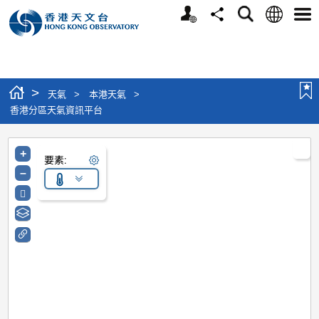
個人版網站
語言
搜尋
分享
選單
>
天氣
>
本港天氣
>
香港分區天氣資訊平台
+
要素:
–