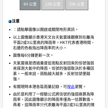
64 公里
128 公里
256 公里
注意
：請點擊圖像以開啟或關閉地形資訊。
以上圖像顯示香港天文台天氣雷達觀察到在離海
平面2或3公里高的降雨率。HKT代表香港時間，
右邊的色板指出降雨率的大小。
圖像每6分鐘更新一次。
天氣雷達是透過量度從雨點反射回來的信號強弱
來探測大氣中的降雨。信號的強弱取決於多種因
素。一般來說，雨點越大越多，反射信號便越
強。
有關現時本港各區雨量記錄，可
按此
瀏覽。
由於是利用了一經驗公式將信號的強弱換算為降
雨率，因此圖像顯示的降雨率僅為一估算數值。
再者，這降雨率只代表離海平面2或3公里高的情