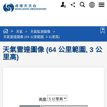
個
語
搜
分
選
人
言
尋
享
單
版
網
站
>
天氣
>
天氣監測圖像
>
天氣雷達圖像 (64 公里範圍, 3 公里高)
天氣雷達圖像 (64 公里範圍, 3 公
里高)
高度: