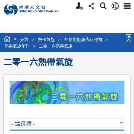
個
語
搜
分
選
人
言
尋
享
單
版
網
站
>
天氣
>
熱帶氣旋
>
熱帶氣旋報告及刊物
>
熱帶氣旋年刊
>
二零一六熱帶氣旋
二零一六熱帶氣旋