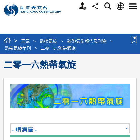
個
語
搜
分
選
人
言
尋
享
單
版
網
站
>
天氣
>
熱帶氣旋
>
熱帶氣旋報告及刊物
>
熱帶氣旋年刊
>
二零一六熱帶氣旋
二零一六熱帶氣旋