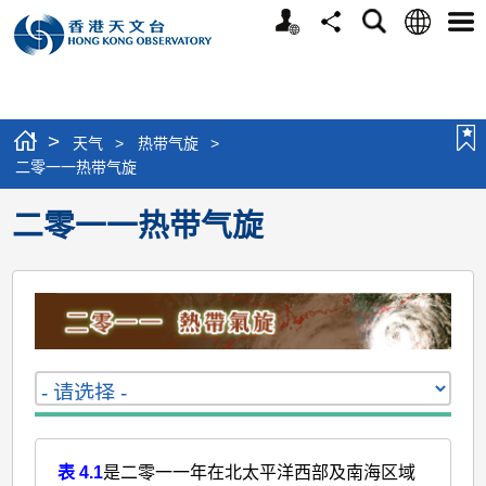
个
语
搜
分
选
人
言
寻
享
单
版
网
站
>
天气
>
热带气旋
>
二零一一热带气旋
二零一一热带气旋
表 4.1
是二零一一年在北太平洋西部及南海区域