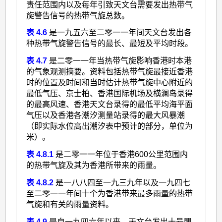
责任范围内以及每年引致天文台需要发出热带气
旋警告信号的热带气旋总数。
表 4.6
是一九五六至二零一一年间天文台发出各
种热带气旋警告信号的最长、最短及平均时段。
表 4.7
是二零一一年当热带气旋影响香港时本港
的气象观测摘要。资料包括热带气旋最接近香港
时的位置及时间和当时估计热带气旋中心附近的
最低气压、京士柏、香港国际机场及横澜岛录得
的最高风速、香港天文台录得的最低平均海平面
气压以及香港各潮汐测量站录得的最大风暴潮
（即实际水位高出潮汐表中预计的部分，单位为
米）。
表 4.8.1
是二零一一年位于香港600公里范围内
的热带气旋及其为香港所带来的雨量。
表 4.8.2
是一八八四至一九三九年以及一九四七
至二零一一年间十个为香港带来最多雨量的热带
气旋和有关的雨量资料。
表 4.9
是自一九四六年以来，天文台发出十号飓