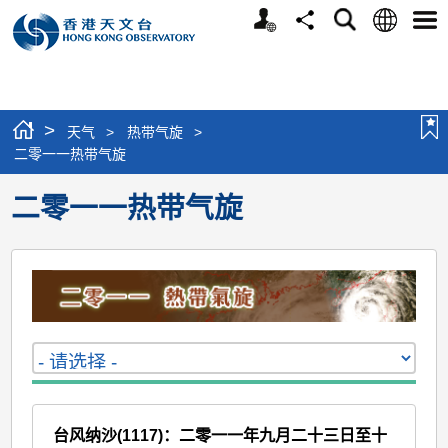
个
语
搜
分
选
人
言
寻
享
单
版
网
站
>
天气
>
热带气旋
>
二零一一热带气旋
二零一一热带气旋
台风纳沙(1117)：二零一一年九月二十三日至十