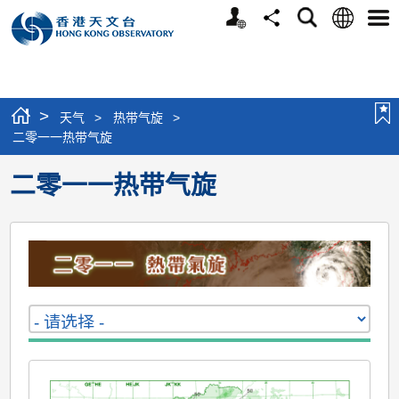
个
语
搜
分
选
人
言
寻
享
单
版
网
站
>
天气
>
热带气旋
>
二零一一热带气旋
二零一一热带气旋