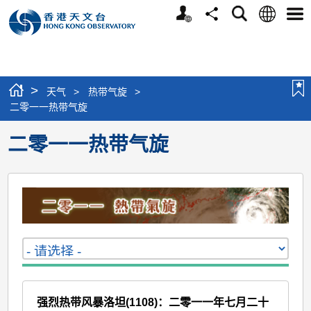
个
语
搜
分
选
人
言
寻
享
单
版
网
站
>
天气
>
热带气旋
>
二零一一热带气旋
二零一一热带气旋
强烈热带风暴洛坦(1108)：二零一一年七月二十