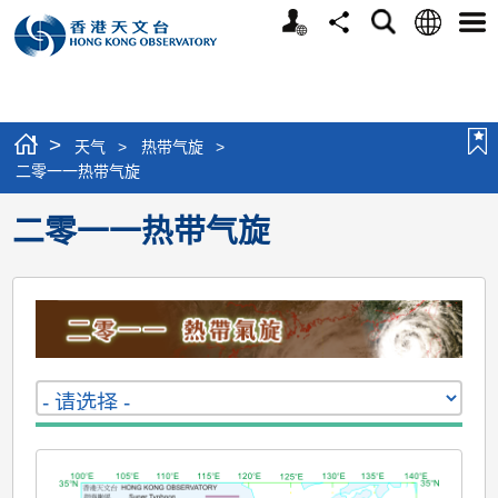
个
语
搜
分
选
人
言
寻
享
单
版
网
站
>
天气
>
热带气旋
>
二零一一热带气旋
二零一一热带气旋