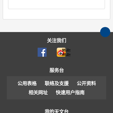
关注我们
M5.0+
M6.0+
服务台
公用表格
联络及支援
公开资料
相关网址
快速用户指南
我的天文台