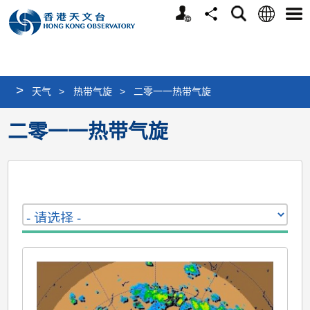
个
语
搜
分
选
人
言
寻
享
单
版
网
站
>
天气
>
热带气旋
>
二零一一热带气旋
二零一一热带气旋