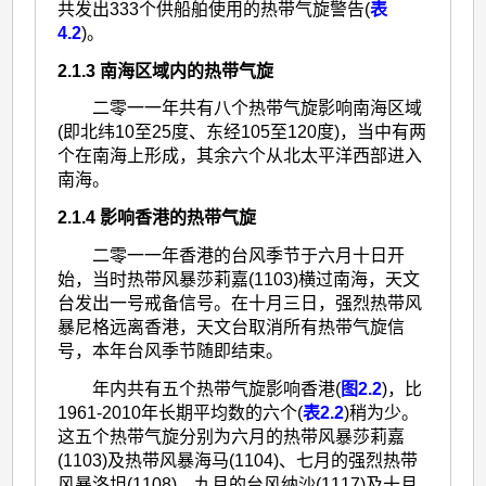
共发出333个供船舶使用的热带气旋警告(
表
4.2
)。
2.1.3 南海区域内的热带气旋
二零一一年共有八个热带气旋影响南海区域
(即北纬10至25度、东经105至120度)，当中有两
个在南海上形成，其余六个从北太平洋西部进入
南海。
2.1.4 影响香港的热带气旋
二零一一年香港的台风季节于六月十日开
始，当时热带风暴莎莉嘉(1103)横过南海，天文
台发出一号戒备信号。在十月三日，强烈热带风
暴尼格远离香港，天文台取消所有热带气旋信
号，本年台风季节随即结束。
年内共有五个热带气旋影响香港(
图2.2
)，比
1961-2010年长期平均数的六个(
表2.2
)稍为少。
这五个热带气旋分别为六月的热带风暴莎莉嘉
(1103)及热带风暴海马(1104)、七月的强烈热带
风暴洛坦(1108)、九月的台风纳沙(1117)及十月