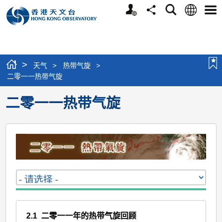
个
语
搜
分
选
人
言
寻
享
单
版
网
站
>
天气
>
热带气旋
>
二零一一热带气旋
二零一一热带气旋
2.1 二零一一年的热带气旋回顾