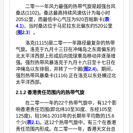
二零一一年风力最强的热带气旋是超强台风
桑达(1102)。桑达最高持续风速估计为每小时
205公里，而最低中心气压为920百帕斯卡(
表
4.1
)，当时桑达位于马尼拉东北偏东约520公里
(
图2.3
）。
洛克(1115)是二零一一年路径最复杂的热带
气旋。洛克于九月十三日在冲绳岛之东南偏东的
北太平洋西部上形成后向琉球羣岛移动并逐渐增
强。强烈热带风暴洛克于九月十六日至十七日在
冲绳岛以东徘徊，并转了一个圈(
图2.4
)。期间，
强烈热带风暴桑卡(1116) 正在洛克以东处横过北
太平洋西部。
2.1.2 香港责任范围内的热带气旋
在二零一一年的22个热带气旋中，有12个影
响香港责任范围(即北纬10至30度、东经105至
125度)，较1961-2010年的长期年平均数的15.6
个少(
表2.1
)。这12个热带气旋中，有三个在香港
责任范围内形成。在二零一一年，香港天文台总