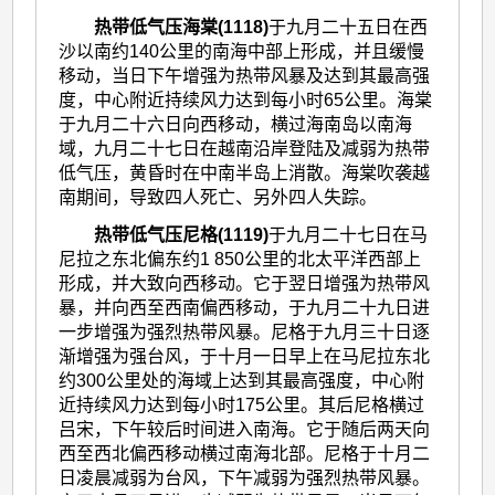
热带低气压海棠(1118)
于九月二十五日在西
沙以南约140公里的南海中部上形成，并且缓慢
移动，当日下午增强为热带风暴及达到其最高强
度，中心附近持续风力达到每小时65公里。海棠
于九月二十六日向西移动，横过海南岛以南海
域，九月二十七日在越南沿岸登陆及减弱为热带
低气压，黄昏时在中南半岛上消散。海棠吹袭越
南期间，导致四人死亡、另外四人失踪。
热带低气压尼格(1119)
于九月二十七日在马
尼拉之东北偏东约1 850公里的北太平洋西部上
形成，并大致向西移动。它于翌日增强为热带风
暴，并向西至西南偏西移动，于九月二十九日进
一步增强为强烈热带风暴。尼格于九月三十日逐
渐增强为强台风，于十月一日早上在马尼拉东北
约300公里处的海域上达到其最高强度，中心附
近持续风力达到每小时175公里。其后尼格横过
吕宋，下午较后时间进入南海。它于随后两天向
西至西北偏西移动横过南海北部。尼格于十月二
日凌晨减弱为台风，下午减弱为强烈热带风暴。