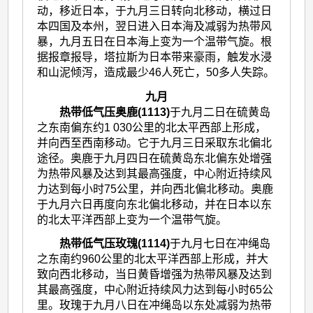
动，移近日本，于九月三日转向北移动，横过日
本四国及本州，翌日进入日本海及减弱为热带风
暴，九月五日在日本海上变为一个温带气旋。根
据报章报导，塔拉斯为日本带来豪雨，触发水浸
和山泥倾泻，造成最少46人死亡，50多人失踪。
九月
热带低气压奥鹿(1113)
于九月二日在硫黄岛
之东南偏东约1 030公里的北太平西部上形成，
并向西至西南移动。它于九月三日采取东北偏北
途径。奥鹿于九月四日在硫黄岛东北偏东处增强
为热带风暴及达到其最高强度，中心附近持续风
力达到每小时75公里，并向西北偏北移动。奥鹿
于九月六日再度向东北偏北移动，并在日本以东
的北太平洋西部上变为一个温带气旋。
热带低气压玫瑰(1114)
于九月七日在冲绳岛
之东南约960公里的北太平洋西部上形成，并大
致向西北移动，当日黄昏增强为热带风暴及达到
其最高强度，中心附近持续风力达到每小时65公
里。玫瑰于九月八日在冲绳岛以东处减弱为热带