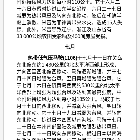
附近持续风力达到每小时110公里。它于六月二
十六日黄昏时掠过山东半岛沿岸，六月二十七日
减弱为热带风暴及转向东北移动，随后在朝鲜半
岛上消散。米雷为菲律宾带来水灾，造成15人失
踪。此外，米雷导致辽宁、浙江及山东省有
33 000公顷农田受影响及400间房屋受损。
七月
热带低气压马鞍(1106)
于七月十一日在关岛
东北偏东约1 430公里的北太平洋西部上形成，
并向西至西北偏西移动。马鞍逐渐增强，并于七
月十四日增强为台风，翌日再增强为强台风。它
于七月十六日在硫黄岛西南约530公里的北太平
洋西部上增强为超强台风及达到其最高强度，中
心附近持续风力达到每小时185公里。马鞍于七
月十七日向西北移动，并减弱为强台风，翌日转
向北移动。它于七月十九日减弱为台风，并转向
东北移动，掠过日本四国以南海域。马鞍于七月
二十日在本州南部登陆及减弱为强烈热带风暴，
于七月二十一日转向东南移动，横过日本以南海