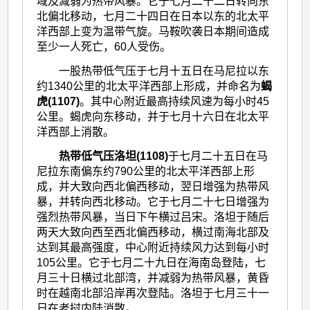
域及减弱为热带风暴。它于七月二十二日转向东
北偏北移动，七月二十四日在日本以东的北太平
洋西部上变为温带气旋。马鞍吹袭日本期间造成
至少一人死亡，60人受伤。
一股热带低气压于七月十五日在马尼拉以东
约1340公里的北太平洋西部上形成，并命名为
蝎
虎(1107)
。其中心附近最高持续风速为每小时45
公里。蝎虎向东移动，并于七月十六日在北太平
洋西部上消散。
热带低气压洛坦(1108)
于七月二十五日在马
尼拉东南偏东约790公里的北太平洋西部上形
成，并大致向西北偏西移动，翌日增强为热带风
暴，并转向西北移动。它于七月二十七日增强为
强烈热带风暴，当日下午横过吕宋。洛坦于随后
两天大致向西至西北偏西移动，横过南海北部及
达到其最高强度，中心附近持续风力达到每小时
105公里。它于七月二十九日在海南岛登陆，七
月三十日横过北部湾，并减弱为热带风暴，黄昏
时在越南北部沿岸再次登陆。洛坦于七月三十一
日在老挝内陆消散。