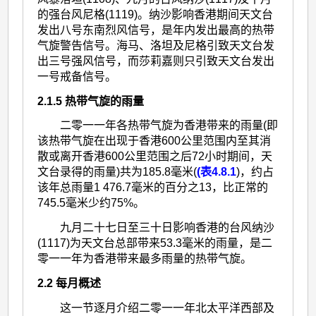
的强台风尼格(1119)。纳沙影响香港期间天文台
发出八号东南烈风信号，是年内发出最高的热带
气旋警告信号。海马、洛坦及尼格引致天文台发
出三号强风信号，而莎莉嘉则只引致天文台发出
一号戒备信号。
2.1.5 热带气旋的雨量
二零一一年各热带气旋为香港带来的雨量(即
该热带气旋在出现于香港600公里范围内至其消
散或离开香港600公里范围之后72小时期间，天
文台录得的雨量)共为185.8毫米(
(表4.8.1
)，约占
该年总雨量1 476.7毫米的百分之13，比正常的
745.5毫米少约75%。
九月二十七日至三十日影响香港的台风纳沙
(1117)为天文台总部带来53.3毫米的雨量，是二
零一一年为香港带来最多雨量的热带气旋。
2.2 每月概述
这一节逐月介绍二零一一年北太平洋西部及