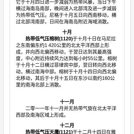
它于十月四日进一步减弱为热带风暴，当日下午
横过海南岛南部，晚间进入北部湾及进一步减弱
为热带低气压。尼格于十月五日向西南移动，横
过北部湾南部，日间在海南岛附近海域消散。
十月
热带低气压榕树(1120)
于十月十日在马尼拉
之东南偏东约1 420公里的北太平洋西部上形
成，并向西北偏西移动，于翌日达到其最高强
度，中心附近持续风力达到每小时55‍公里。榕树
于十月十二日横过菲律宾中部，翌日转向西北移
动，横过南海中部。榕树于十月十四日向西北偏
北移动，其后于十月十五日在东沙以南约160公
里的南海北部上消散。
十一月
二零一一年十一月并无热带气旋在北太平洋
西部及南海区域上形成。
十二月
热带低气压天鹰(1121)
于十二月十四日在雅