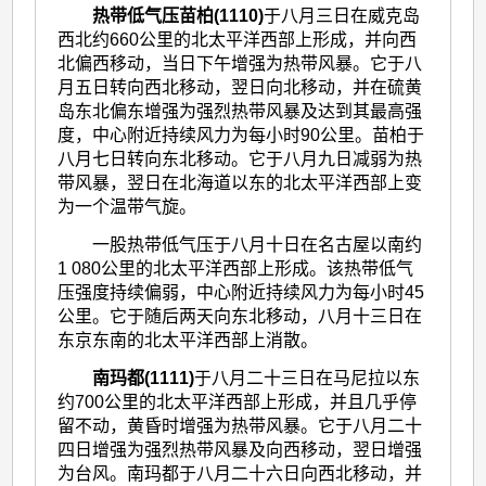
热带低气压苗柏(1110)
于八月三日在威克岛
西北约660公里的北太平洋西部上形成，并向西
北偏西移动，当日下午增强为热带风暴。它于八
月五日转向西北移动，翌日向北移动，并在硫黄
岛东北偏东增强为强烈热带风暴及达到其最高强
度，中心附近持续风力为每小时90公里。苗柏于
八月七日转向东北移动。它于八月九日减弱为热
带风暴，翌日在北海道以东的北太平洋西部上变
为一个温带气旋。
一股热带低气压于八月十日在名古屋以南约
1 080公里的北太平洋西部上形成。该热带低气
压强度持续偏弱，中心附近持续风力为每小时45
公里。它于随后两天向东北移动，八月十三日在
东京东南的北太平洋西部上消散。
南玛都(1111)
于八月二十三日在马尼拉以东
约700公里的北太平洋西部上形成，并且几乎停
留不动，黄昏时增强为热带风暴。它于八月二十
四日增强为强烈热带风暴及向西移动，翌日增强
为台风。南玛都于八月二十六日向西北移动，并