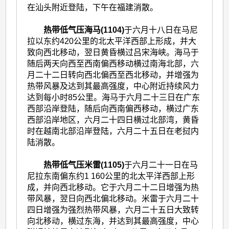
在汕头附近登陆，下午在福建消散。
热带低气压海马(1104)
于六月十八日在马尼
拉以东约420公里的北太平洋西部上形成，并大
致向西北移动，翌日黄昏横过吕宋海峡。海马于
随后两天向西至西南偏西移动横过南海北部，六
月二十二日转向西北偏西至西北移动，并增强为
热带风暴及达到其最高强度，中心附近持续风力
达到每小时85公里。海马于六月二十三日在广东
西部沿岸登陆，随后向西南偏西移动，横过广东
西部沿岸地区，六月二十四日横过北部湾，黄昏
时在越南北部沿岸登陆，六月二十五日在老挝内
陆消散。
热带低气压米雷(1105)
于六月二十一日在马
尼拉东南偏东约1 160公里的北太平洋西部上形
成，并向西北移动。它于六月二十二日增强为热
带风暴，翌日向西北偏北移动。米雷于六月二十
四日增强为强烈热带风暴，六月二十五日大致转
向北移动，横过东海，并达到其最高强度，中心