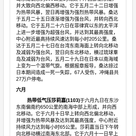
并大致向西北偏西移动。它于五月二十二日增强
为热带风暴，翌日再增强为强烈热带风暴。桑达
于五月二十五日逐渐增强为强台风，并转向西北
移动。它于五月二十六日在菲律宾以东的太平洋
上进一步增强为超强台风，并达到其最高强度，
中心附近最高持续风速达到每小时205公里。桑
达于五月二十七日在台湾东南海面上转向北移动
及减弱为强台风，翌日向东北移动，横过琉球羣
岛及减弱为台风，五月二十九日在日本以南海域
上变为一个温带气旋。根据报章报导，桑达掠过
日本期间造成一死一失踪，67人受伤，冲绳县共
27万户停电。
六月
热带低气压莎莉嘉(1103)
于六月九日在东沙
东南偏南约650公里的南海中部上形成，并向西
北移动。它于六月十日早上转向西北偏北移动，
并增强为热带风暴及达到其最高强度，中心附近
持续风力达到每小时65公里。莎莉嘉当日下午转
向北移动横过南海东北部。它于六月十一日早上