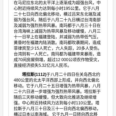
在马尼拉东北的太平洋上逐渐成为超强台风，中
心附近持续风力达到每小时195公里。它于八月
二十七日向西北偏北移动，横过吕宋东北端及减
弱为强台风，随后于八月二十九日横过台湾南部
及减弱为强烈热带风暴。南玛都于八月三十日在
台湾海峡上减弱为热带风暴及移动缓慢，八月三
十一日早上在福建登陆，并减弱为热带低气压，
黄昏时在福建内陆消散。南玛都吹袭期间，造成
菲律宾至少15人死亡，六人失踪，20多人受伤。
台湾则有一人死亡。南玛都为福建带来暴雨，造
成70间房屋倒塌，超过12 000公顷农作物受灾，
直接经济损失5.32亿元人民币。
塔拉斯(1112)
于八月二十四日在关岛西北约
480公里的北太平洋西部上形成，并向西北偏北
移动。它于八月二十五日增强为热带风暴，八月
二十六日进一步增强为强烈热带风暴。塔拉斯于
随后三天移动缓慢，但大致向北推进及继续增
强，中心附近持续风力达到每小时110公里。塔
拉斯于八月三十日及三十一日向西北偏西移动，
横过日本以南海域。 它于九月一日转向西北移