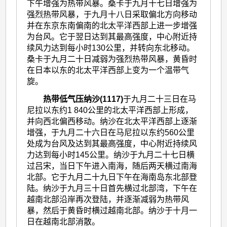
下午增强为热带风暴。桑卡于九月十七日增强为
强烈热带风暴，于九月十八日采取偏北方向移动
并在东京东南偏南的北太平洋西部上进一步增强
为台风。它于翌日达到其最高强度，中心附近持
续风力达到每小时130公里，并转向东北移动。
桑卡于九月二十日减弱为强烈热带风暴，黄昏时
在日本以东的北太平洋西部上变为一个温带气
旋。
热带低气压纳沙(1117)
于九月二十三日在马
尼拉以东约1 840公里的北太平洋西部上形成，
并向西北偏西移动。纳沙在北太平洋西部上逐渐
增强，于九月二十六日在马尼拉以东约560公里
处成为台风及达到其最高强度，中心附近持续风
力达到每小时145公里。纳沙于九月二十七日横
过吕宋，当日下午进入南海，随后两天横过南海
北部。它于九月二十九日下午在海南岛东北部登
陆。纳沙于九月三十日首先横过北部湾，下午在
越南北部沿岸再次登陆，并逐渐减弱为热带风
暴，然后于黄昏时横过越南北部。纳沙于十月一
日在越南北部消散。