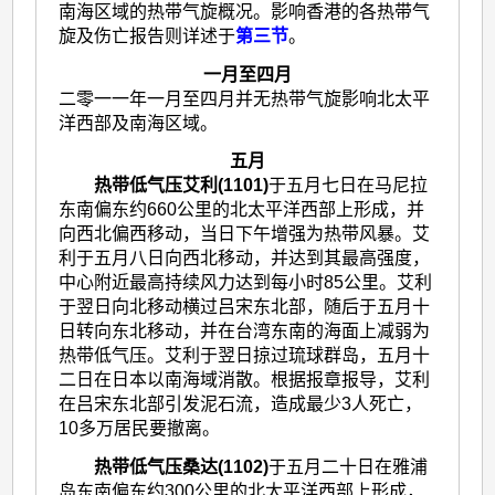
南海区域的热带气旋概况。影响香港的各热带气
旋及伤亡报告则详述于
第三节
。
一月至
四月
二零一一年一月至四月并无热带气旋影响北太平
洋西部及南海区域。
五月
热带低气压艾利(1101)
于五月七日在马尼拉
东南偏东约660公里的北太平洋西部上形成，并
向西北偏西移动，当日下午增强为热带风暴。艾
利于五月八日向西北移动，并达到其最高强度，
中心附近最高持续风力达到每小时85公里。艾利
于翌日向北移动横过吕宋东北部，随后于五月十
日转向东北移动，并在台湾东南的海面上减弱为
热带低气压。艾利于翌日掠过琉球群岛，五月十
二日在日本以南海域消散。根据报章报导，艾利
在吕宋东北部引发泥石流，造成最少3人死亡，
10多万居民要撤离。
热带低气压桑达(1102)
于五月二十日在雅浦
岛东南偏东约300公里的北太平洋西部上形成，