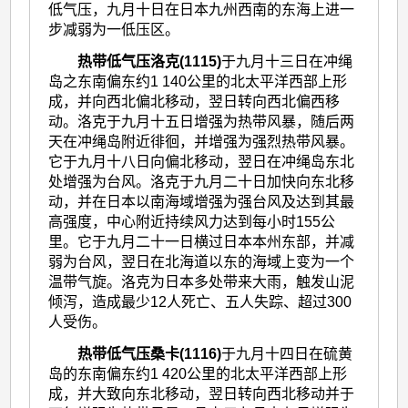
低气压，九月十日在日本九州西南的东海上进一
步减弱为一低压区。
热带低气压洛克(1115)
于九月十三日在冲绳
岛之东南偏东约1 140公里的北太平洋西部上形
成，并向西北偏北移动，翌日转向西北偏西移
动。洛克于九月十五日增强为热带风暴，随后两
天在冲绳岛附近徘徊，并增强为强烈热带风暴。
它于九月十八日向偏北移动，翌日在冲绳岛东北
处增强为台风。洛克于九月二十日加快向东北移
动，并在日本以南海域增强为强台风及达到其最
高强度，中心附近持续风力达到每小时155公
里。它于九月二十一日横过日本本州东部，并减
弱为台风，翌日在北海道以东的海域上变为一个
温带气旋。洛克为日本多处带来大雨，触发山泥
倾泻，造成最少12人死亡、五人失踪、超过300
人受伤。
热带低气压桑卡(1116)
于九月十四日在硫黄
岛的东南偏东约1 420公里的北太平洋西部上形
成，并大致向东北移动，翌日转向西北移动并于