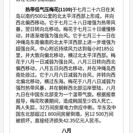
热带低气压梅花(1109)
于七月二十六日在关
岛以南约500公里的北太平洋西部上形成，并向
西北偏西移动。它于七月二十八日增强为热带风
暴，翌日转向北移动。梅花于七月三十日缓慢移
动，并逐渐增强为强台风。它于七月三十一日在
冲绳岛东南偏南的北太平洋西部上进一步增强为
超强台风，中心附近持续风力达到每小时185公
里，并大致向偏北移动，横过北太平洋西部。梅
花于八月一日减弱为强台风，八月三日转向西北
偏西移动，八月五日向西北移动，并在冲绳岛西
南处掠过。它于八月六日减弱为台风，并转向西
北偏北移动，横过东海。梅花于八月八日减弱为
强烈热带风暴，并在朝鲜西北部沿岸登陆，八月
九日在中国东北部变为一个温带气旋。根据报章
报导，梅花吹袭期间，造成韩国至少四人死亡、
两人失踪，32万间房屋电力供应中断。华东及中
国东北部超过1 800间房屋倒塌，另12 500万间
被损坏，直接经济损失42.35亿元人民币。
八月