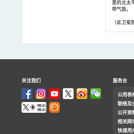
里的北太
带气旋。
〔此卫星
关注我们
服务台
公用表
联络及
M5.0+
M6.0+
公开资
相关网
快速用