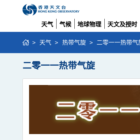
天气
气候
地球物理
天文及授时
展
展
展
展
开
开
开
开
>
天气
>
热带气旋
>
二零一一热带气
二零一一热带气旋