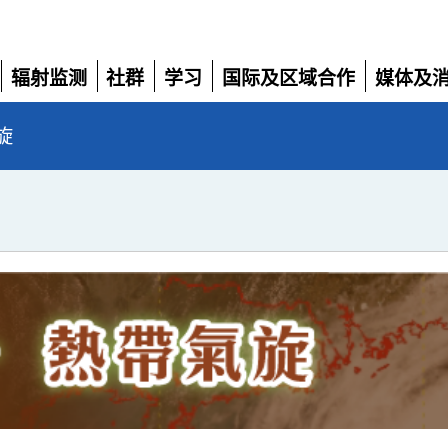
辐射监测
社群
学习
国际及区域合作
媒体及
展
展
展
展
展
开
开
开
开
开
旋