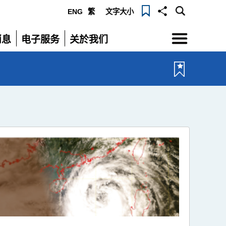
ENG
繁
文字大小
选
消息
电子服务
关於我们
单
展
展
开
开