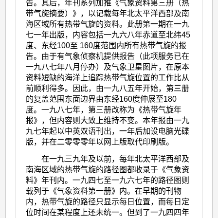
告。其后，年刊系列加推《气象资料第三册（热
带气旋摘要）》，以记载每年北太平洋西部及南
海区域所有热带气旋的资料。此册第一期在一九
七一年出版，内容包括一九六八年赤道至北纬45
度、东经100至 160度范围内所有热带气旋的报
告。由于有气象侦察机提供报告（此项服务已在
一九八七年八月停办）及气象卫星图片，在原本
资料短缺的海洋上追踪热带气旋位置的工作比从
前顺利得多。因此，由一九八五年开始，第三册
的复盖范围东面边界由东经160度伸展至180
度。一九八七年，第三册改称为《热带气旋年
报》，但内容则大致上维持不变。本年报由一九
九七年起以中英双语刊出，一年后加设电脑光碟
版，并在二零零零年以网上版取代印刷版。
在一九三九年及以前，每年北太平洋西部及
南海区域的热带气旋的路径图都收录于《气象资
料》年刊内。一九四七至一九六七年的路径图则
载列于《气象资料第一册》内。在早期的刊物
内，热带气旋的路径只显示每日位置，而每日定
位时间在某程度上还未统一。但到了一九四四年