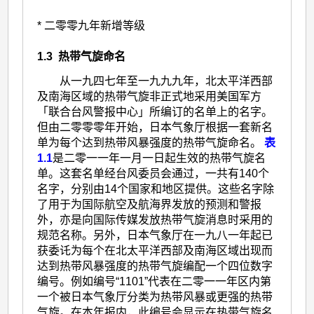
* 二零零九年新增等级
1.3 热带气旋命名
从一九四七年至一九九九年，北太平洋西部
及南海区域的热带气旋非正式地采用美国军方
「联合台风警报中心」所编订的名单上的名字。
但由二零零零年开始，日本气象厅根据一套新名
单为每个达到热带风暴强度的热带气旋命名。
表
1.1
是二零一一年一月一日起生效的热带气旋名
单。这套名单经台风委员会通过，一共有140个
名字，分别由14个国家和地区提供。这些名字除
了用于为国际航空及航海界发放的预测和警报
外，亦是向国际传媒发放热带气旋消息时采用的
规范名称。另外，日本气象厅在一九八一年起已
获委讬为每个在北太平洋西部及南海区域出现而
达到热带风暴强度的热带气旋编配一个四位数字
编号。例如编号“1101”代表在二零一一年区内第
一个被日本气象厅分类为热带风暴或更强的热带
气旋。在本年报内，此编号会显示在热带气旋名