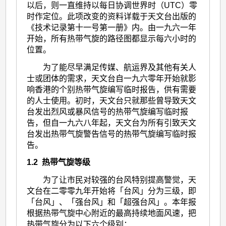
以后，则一直维持以每日协调世界时（UTC）零
时作定位。此项改变的资料详载于天文台出版的
《技术记录第十一号第一册》内。由一九六一年
开始，所有热带气旋的路径图都显示每六小时的
位置。
为了能尽早满足传媒、航运界及其他有关人
士或团体的需求，天文台自一九六零年开始就影
响香港的个别热带气旋编写临时报告，供有需要
的人士使用。初时，天文台只就那些曾导致天文
台发出烈风或暴风信号的热带气旋编写临时报
告，但自一九六八年起，天文台为所有引致天文
台发出热带气旋警告信号的热带气旋编写临时报
告。
1.2 热带气旋等级
为了让市民对较强的台风特别提高警觉，天
文台在二零零九年开始将「台风」分为三级，即
「台风」、「强台风」和「超强台风」。本年报
根据热带气旋中心附近的最高持续地面风速，把
热带气旋分为以下六个级别：