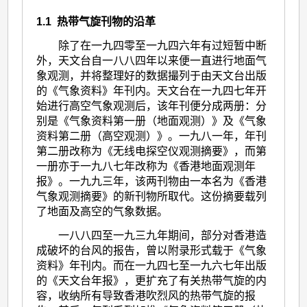
1.1 热带气旋刊物的沿革
除了在一九四零至一九四六年有过短暂中断
外，天文台自一八八四年以来便一直进行地面气
象观测，并将整理好的数据撮列于由天文台出版
的《气象资料》年刊内。天文台在一九四七年开
始进行高空气象观测后，该年刊便分成两册：分
别是《气象资料第一册（地面观测）》及《气象
资料第二册（高空观测）》。一九八一年，年刊
第二册改称为《无线电探空仪观测摘要》，而第
一册亦于一九八七年改称为《香港地面观测年
报》。一九九三年，该两刊物由一本名为《香港
气象观测摘要》的新刊物所取代。这份摘要载列
了地面及高空的气象数据。
一八八四至一九三九年期间，部分对香港造
成破坏的台风的报告，曾以附录形式载于《气象
资料》年刊内。而在一九四七至一九六七年出版
的《天文台年报》，更扩充了有关热带气旋的内
容，收纳所有导致香港吹烈风的热带气旋的报