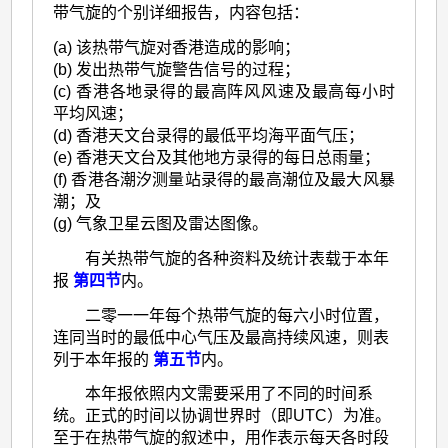
带气旋的个别详细报告，内容包括：
(a) 该热带气旋对香港造成的影响；
(b) 发出热带气旋警告信号的过程；
(c) 香港各地录得的最高阵风风速及最高每小时
平均风速；
(d) 香港天文台录得的最低平均海平面气压；
(e) 香港天文台及其他地方录得的每日总雨量；
(f) 香港各潮汐测量站录得的最高潮位及最大风暴
潮；及
(g) 气象卫星云图及雷达图像。
有关热带气旋的各种资料及统计表载于本年
报
第四节
内。
二零一一年每个热带气旋的每六小时位置，
连同当时的最低中心气压及最高持续风速，则表
列于本年报的
第五节
内。
本年报依照内文需要采用了不同的时间系
统。正式的时间以协调世界时（即UTC）为准。
至于在热带气旋的叙述中，用作表示每天各时段