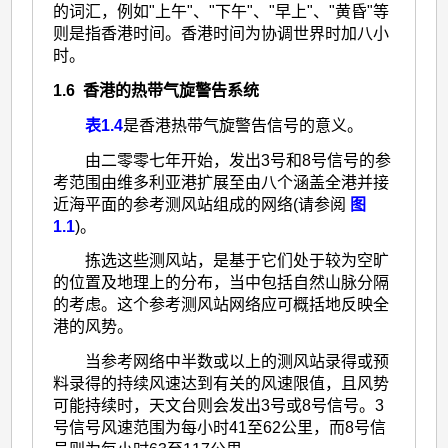
的词汇，例如"上午"、"下午"、"早上"、"黄昏"等
则是指香港时间。香港时间为协调世界时加八小
时。
1.6 香港的热带气旋警告系统
表1.4
是香港热带气旋警告信号的意义。
由二零零七年开始，发出3号和8号信号的参
考范围由维多利亚港扩展至由八个涵盖全港并接
近海平面的参考测风站组成的网络(请参阅
图
1.1
)。
拣选这些测风站，是基于它们处于较为空旷
的位置及地理上的分布，当中包括自然山脉分隔
的考虑。这个参考测风站网络应可概括地反映全
港的风势。
当参考网络中半数或以上的测风站录得或预
料录得的持续风速达到有关的风速限值，且风势
可能持续时，天文台则会发出3号或8号信号。3
号信号风速范围为每小时41至62公里，而8号信