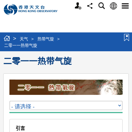
个
语
搜
分
选
人
言
寻
享
单
版
网
站
>
天气
>
热带气旋
>
二零一一热带气旋
二零一一热带气旋
引言