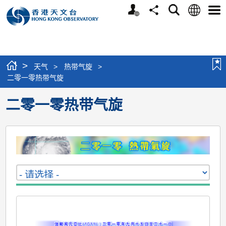
个
语
搜
分
选
人
言
寻
享
单
版
网
站
>
天气
>
热带气旋
>
二零一零热带气旋
二零一零热带气旋