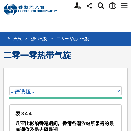
个
语
搜
分
选
人
言
寻
享
单
版
网
站
>
天气
>
热带气旋
>
二零一零热带气旋
二零一零热带气旋
表 3.4.4
凡亚比影响香港期间，香港各潮汐站所录得的最
高潮位及最大风暴潮