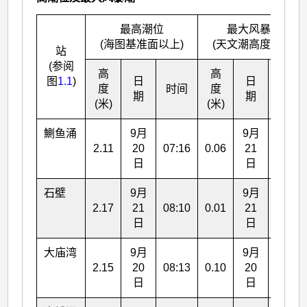
最高潮位
最大风暴潮
(海图基准面以上)
(天文潮高度以上)
站
(参阅
高
高
图
1.1
)
日
日
度
时间
度
时间
期
期
(米)
(米)
鰂鱼涌
9月
9月
2.11
20
07:16
0.06
21
03:56
日
日
石壁
9月
9月
2.17
21
08:10
0.01
21
02:45
日
日
大庙湾
9月
9月
2.15
20
08:13
0.10
20
14:02
日
日