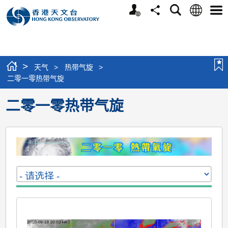
个
语
搜
分
选
人
言
寻
享
单
版
网
站
>
天气
>
热带气旋
>
二零一零热带气旋
二零一零热带气旋