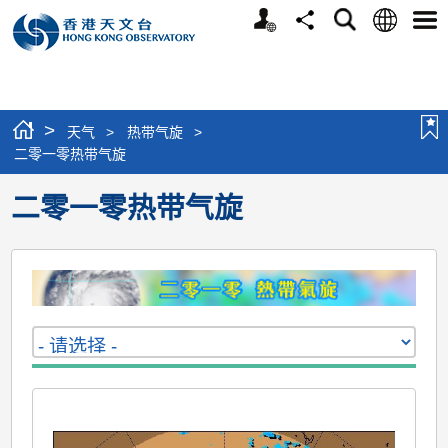
个
语
搜
分
选
人
言
寻
享
单
版
网
站
>
天气
>
热带气旋
>
二零一零热带气旋
二零一零热带气旋