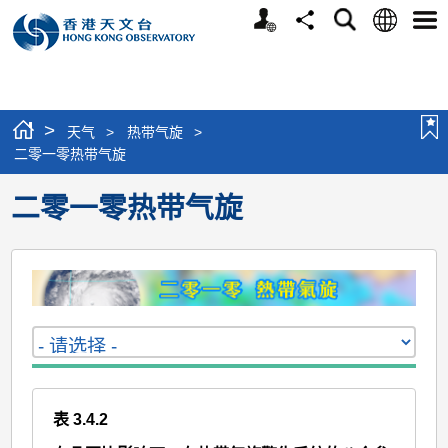
个
语
搜
分
选
人
言
寻
享
单
版
网
站
>
天气
>
热带气旋
>
二零一零热带气旋
二零一零热带气旋
表 3.4.2