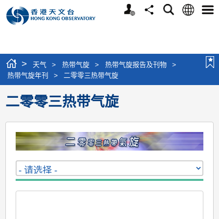
个
语
搜
分
选
人
言
寻
享
单
版
网
站
>
天气
>
热带气旋
>
热带气旋报告及刊物
>
热带气旋年刊
>
二零零三热带气旋
二零零三热带气旋