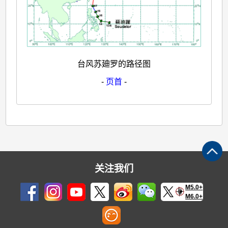
台风苏廸罗的路径图
-
页首
-
关注我们
M5.0+
M6.0+