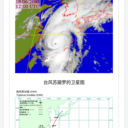
台风苏廸罗的卫星图