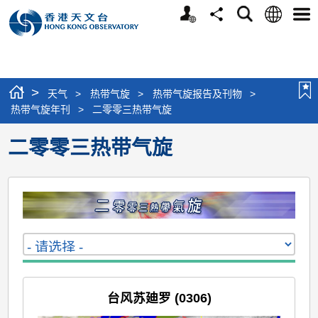
个
语
搜
分
选
人
言
寻
享
单
版
网
站
>
天气
>
热带气旋
>
热带气旋报告及刊物
>
热带气旋年刊
>
二零零三热带气旋
二零零三热带气旋
台风苏廸罗 (0306)