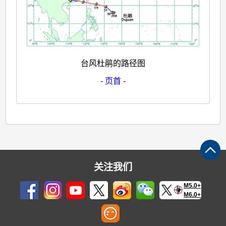
台风杜鹃的路径图
-
页首
-
关注我们
M5.0+
M6.0+