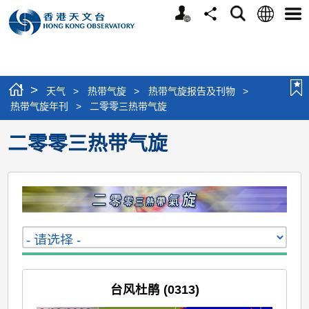
个
语
搜
分
选
人
言
寻
享
单
版
网
站
>
天气
>
热带气旋
>
热带气旋报告及刊物
>
热带气旋年刊
>
二零零三热带气旋
二零零三热带气旋
台风杜鹃 (0313)