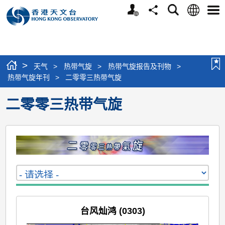
个
语
搜
分
选
人
言
寻
享
单
版
网
站
>
天气
>
热带气旋
>
热带气旋报告及刊物
>
热带气旋年刊
>
二零零三热带气旋
二零零三热带气旋
台风灿鸿 (0303)