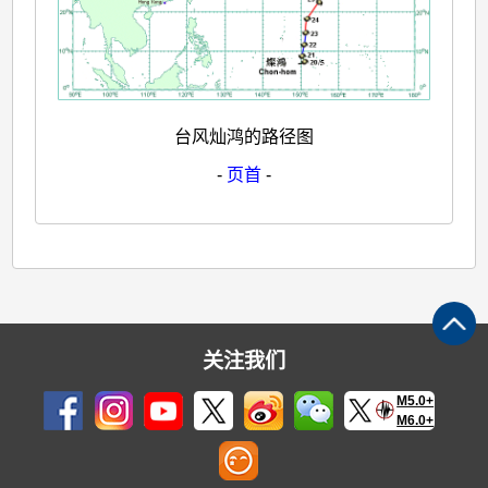
台风灿鸿的路径图
-
页首
-
关注我们
M5.0+
M6.0+