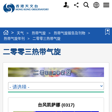
个
语
搜
分
选
人
言
寻
享
单
版
网
站
>
天气
>
热带气旋
>
热带气旋报告及刊物
>
热带气旋年刊
>
二零零三热带气旋
二零零三热带气旋
台风凯萨娜 (0317)