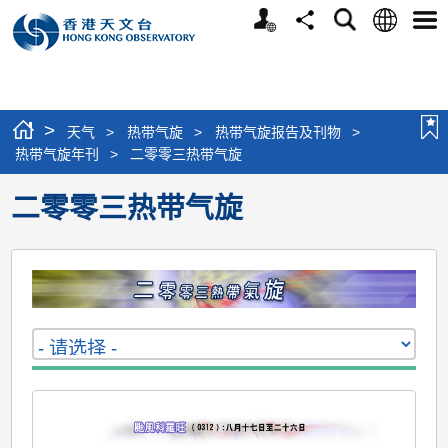
个
语
搜
分
选
人
言
寻
享
单
版
网
站
>
天气
>
热带气旋
>
热带气旋报告及刊物
>
热带气旋年刊
>
二零零三热带气旋
二零零三热带气旋