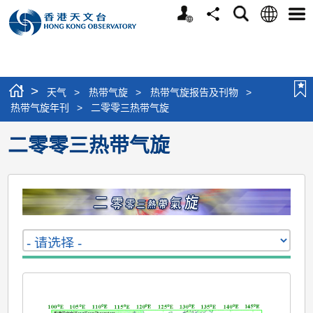
个
语
搜
分
选
人
言
寻
享
单
版
网
站
>
天气
>
热带气旋
>
热带气旋报告及刊物
>
热带气旋年刊
>
二零零三热带气旋
二零零三热带气旋