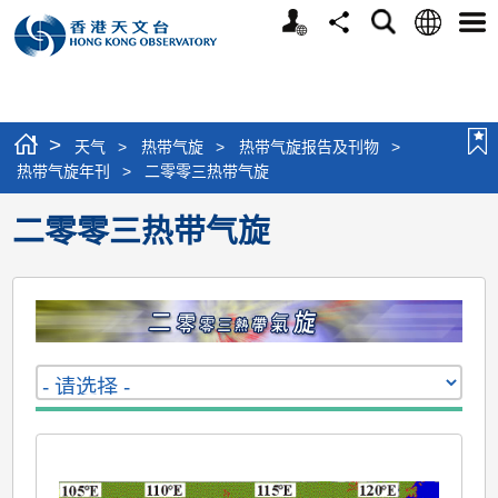
个
语
搜
分
选
人
言
寻
享
单
版
网
站
>
天气
>
热带气旋
>
热带气旋报告及刊物
>
热带气旋年刊
>
二零零三热带气旋
二零零三热带气旋