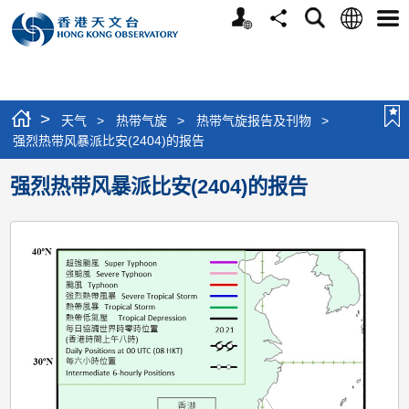
个
语
搜
分
选
人
言
寻
享
单
版
网
站
>
天气
>
热带气旋
>
热带气旋报告及刊物
>
强烈热带风暴派比安(2404)的报告
强烈热带风暴派比安(2404)的报告