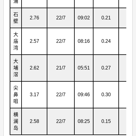
安
涌
(2404)
石
2.76
22/7
09:02
0.21
21/
>
壁
表
大
3
庙
2.57
22/7
08:16
0.24
21/
湾
大
埔
2.62
21/7
05:51
0.27
22/
滘
尖
鼻
3.17
22/7
09:46
0.30
22/
咀
横
澜
2.58
22/7
08:25
0.15
22/
岛