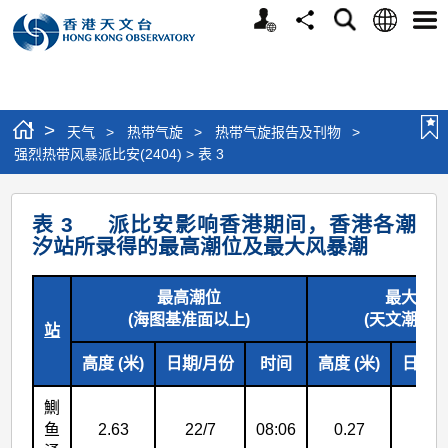
个
语
搜
分
选
人
言
寻
享
单
版
网
站
>
天气
>
热带气旋
>
热带气旋报告及刊物
>
强烈热带风暴派比安(2404) > 表 3
强
表 3 派比安影响香港期间，香港各潮
烈
汐站所录得的最高潮位及最大风暴潮
热
带
最高潮位
最大风
(海图基准面以上)
(天文潮高度
风
站
暴
高度 (米)
日期/月份
时间
高度 (米)
日期/
派
鰂
比
鱼
2.63
22/7
08:06
0.27
22/