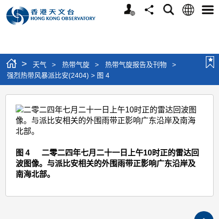
个
语
搜
分
选
人
言
寻
享
单
版
网
站
>
天气
>
热带气旋
>
热带气旋报告及刊物
>
强烈热带风暴派比安(2404) > 图 4
强
烈
热
带
图 4 二零二四年七月二十一日上午10时正的雷达回
风
波图像。与派比安相关的外围雨带正影响广东沿岸及
暴
南海北部。
派
比