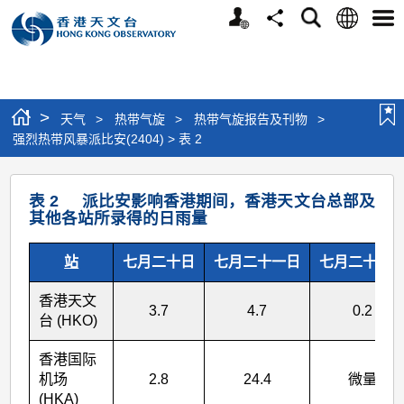
个
语
搜
分
选
人
言
寻
享
单
版
网
站
>
天气
>
热带气旋
>
热带气旋报告及刊物
>
强烈热带风暴派比安(2404) > 表 2
强
表 2 派比安影响香港期间，香港天文台总部及
烈
其他各站所录得的日雨量
热
站
七月二十日
七月二十一日
七月二十二
带
风
香港天文
3.7
4.7
0.2
暴
台 (HKO)
派
香港国际
比
机场
2.8
24.4
微量
(HKA)