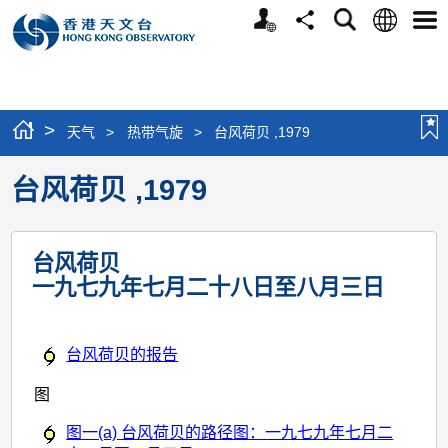
个
语
搜
分
选
人
言
寻
享
单
版
网
站
>
天气
>
热带气旋
>
台风荷贝 ,1979
台风荷贝 ,1979
台风荷贝
一九七九年七月二十八日至八月三日
台风荷贝的报告
图
图一(a) 台风荷贝的路径图：一九七九年七月二