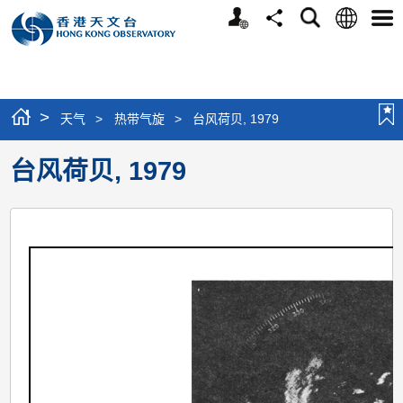
个
语
搜
分
选
人
言
寻
享
单
版
网
站
>
天气
>
热带气旋
>
台风荷贝, 1979
台风荷贝, 1979