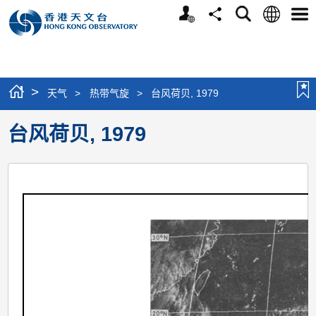
个
语
搜
分
选
人
言
寻
享
单
版
网
站
>
天气
>
热带气旋
>
台风荷贝, 1979
台风荷贝, 1979