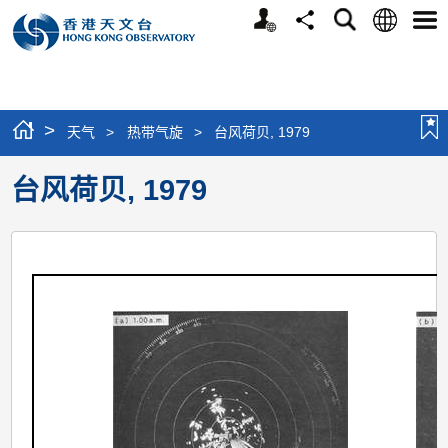
个
语
搜
分
选
人
言
寻
享
单
版
网
站
>
天气
>
热带气旋
>
台风荷贝, 1979
台风荷贝, 1979