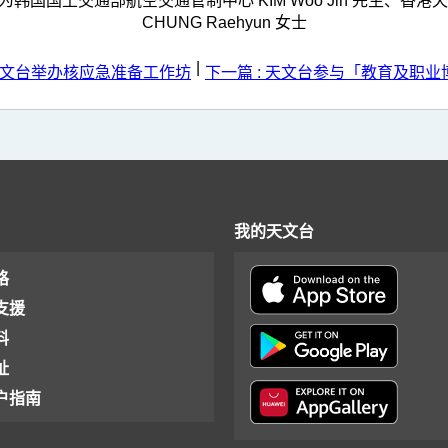
土交通部航空交通管制中心 KIM Woo Jin 先生、香港天文
CHUNG Raehyun 女士
|
 天文台举办核应急准备工作坊
下一篇 : 天文台参与「教育及职业博
我的天文台
格
支援
料
址
户指南