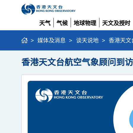
天气
气候
地球物理
天文及授时
展
展
展
展
开
开
开
开
>
媒体及消息
>
谈天说地
>
香港天文
香港天文台航空气象顾问到