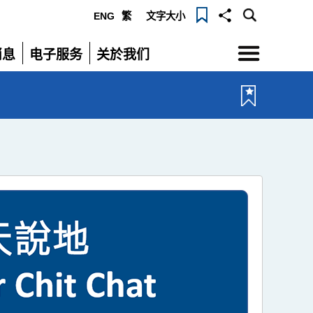
ENG
繁
文字大小
选
消息
电子服务
关於我们
单
展
展
开
开