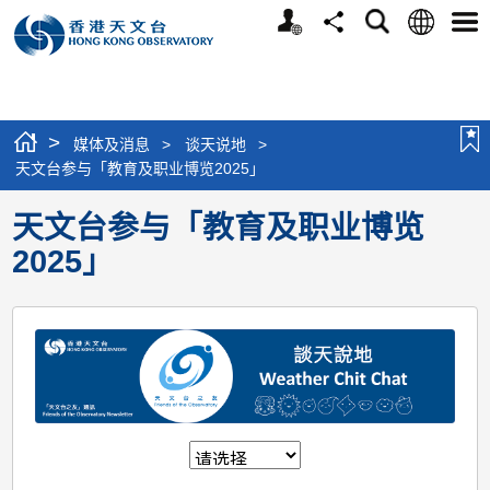
个
语
搜
分
选
人
言
寻
享
单
版
网
站
>
媒体及消息
>
谈天说地
>
天文台参与「教育及职业博览2025」
天文台参与「教育及职业博览
2025」