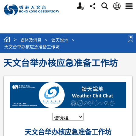
个
语
搜
分
选
人
言
寻
享
单
版
网
站
>
媒体及消息
>
谈天说地
>
天文台举办核应急准备工作坊
天文台举办核应急准备工作坊
天文台举办核应急准备工作坊