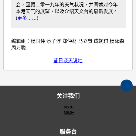
会，回顾二零一九年的天气状况，并阐述对今年
本港天气的展望，以及介绍天文台的最新发展。
(
更多……
)
编辑组：杨国仲 蔡子淳 郑仲材 马立贤 成婉琪 杨泳森
周万聪
昔日谈天说地
关注我们
M5.0+
M6.0+
服务台