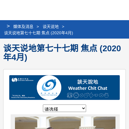
个
分
搜
语
选
人
享
寻
言
单
版
>
媒体及消息
>
谈天说地
>
网
谈天说地第七十七期 焦点 (2020年4月)
站
谈天说地第七十七期 焦点 (2020
年4月)