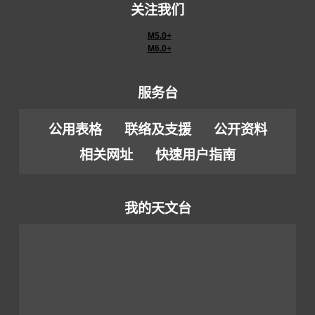
关注我们
M5.0+
M6.0+
服务台
公用表格
联络及支援
公开资料
相关网址
快速用户指南
我的天文台