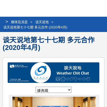
个
分
搜
语
选
人
享
寻
言
单
版
>
媒体及消息
>
谈天说地
>
网
谈天说地第七十七期 多元合作 (2020年4月)
站
谈天说地第七十七期 多元合作
(2020年4月)