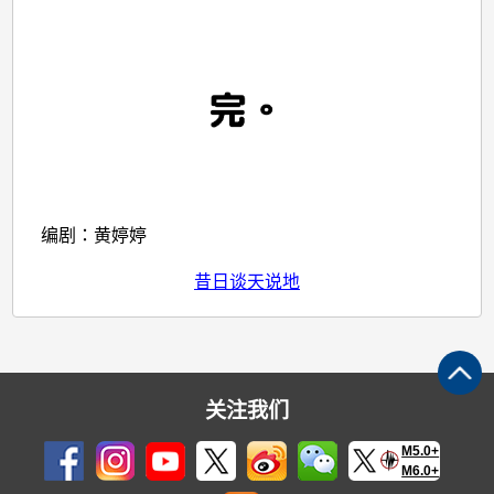
编剧：黄婷婷
昔日谈天说地
关注我们
M5.0+
M6.0+