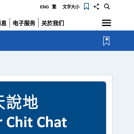
ENG
繁
文字大小
选
消息
电子服务
关於我们
单
展
展
开
开