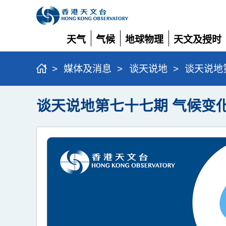
天气
气候
地球物理
天文及授时
展
展
展
展
开
开
开
开
>
媒体及消息
>
谈天说地
>
谈天说地第
谈天说地第七十七期 气候变化 (