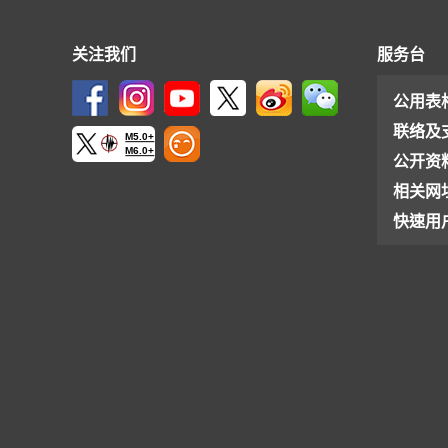
关注我们
服务台
公用表
联络及
M5.0+
M6.0+
公开资
相关网
快速用