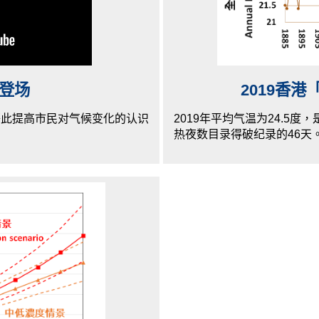
登场
2019香
藉此提高市民对气候变化的认识
2019年平均气温为24.5
热夜数目录得破纪录的46天。