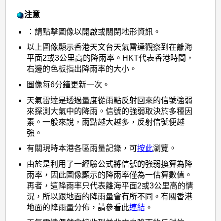
注意
：請點擊圖像以開啟或關閉地形資訊。
以上圖像顯示香港天文台天氣雷達觀察到在離海
平面2或3公里高的降雨率。HKT代表香港時間，
右邊的色板指出降雨率的大小。
圖像每6分鐘更新一次。
天氣雷達是透過量度從雨點反射回來的信號強弱
來探測大氣中的降雨。信號的強弱取決於多種因
素。一般來說，雨點越大越多，反射信號便越
強。
有關現時本港各區雨量記錄，可
按此
瀏覽。
由於是利用了一經驗公式將信號的強弱換算為降
雨率，因此圖像顯示的降雨率僅為一估算數值。
再者，這降雨率只代表離海平面2或3公里高的情
況，所以跟地面的降雨量會有所不同。有關香港
地面的降雨量分佈，請參看此
連結
。