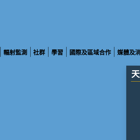
輻射監測
社群
學習
國際及區域合作
媒體及
展
展
展
展
展
開
開
開
開
開
天