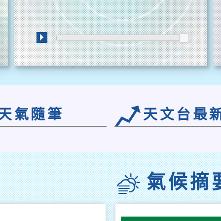
進
度
天氣隨筆
天文台最
氣候摘