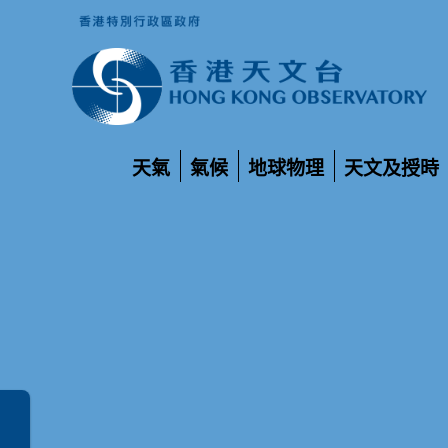
天氣
氣候
地球物理
天文及授時
展
展
展
展
開
開
開
開