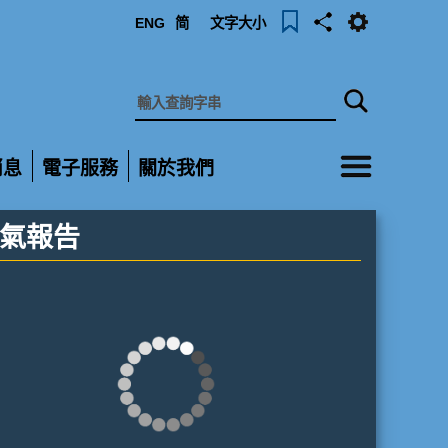
ENG
简
文字大小
選
消息
電子服務
關於我們
單
展
展
開
開
氣報告