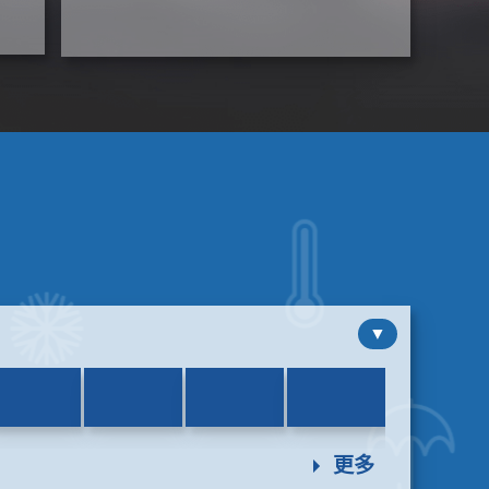
▼
展
開
更多