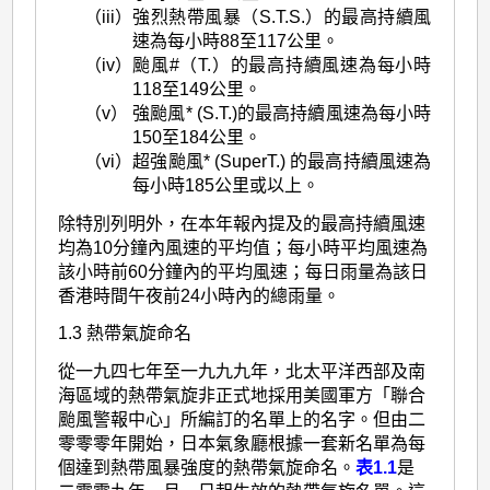
（iii）
強烈熱帶風暴（S.T.S.）的最高持續風
速為每小時88至117公里。
（iv）
颱風#（T.）的最高持續風速為每小時
118至149公里。
（v）
強颱風* (S.T.)的最高持續風速為每小時
150至184公里。
（vi）
超強颱風* (SuperT.) 的最高持續風速為
每小時185公里或以上。
除特別列明外，在本年報內提及的最高持續風速
均為10分鐘內風速的平均值；每小時平均風速為
該小時前60分鐘內的平均風速；每日雨量為該日
香港時間午夜前24小時內的總雨量。
1.3 熱帶氣旋命名
從一九四七年至一九九九年，北太平洋西部及南
海區域的熱帶氣旋非正式地採用美國軍方「聯合
颱風警報中心」所編訂的名單上的名字。但由二
零零零年開始，日本氣象廳根據一套新名單為每
個達到熱帶風暴強度的熱帶氣旋命名。
表1.1
是