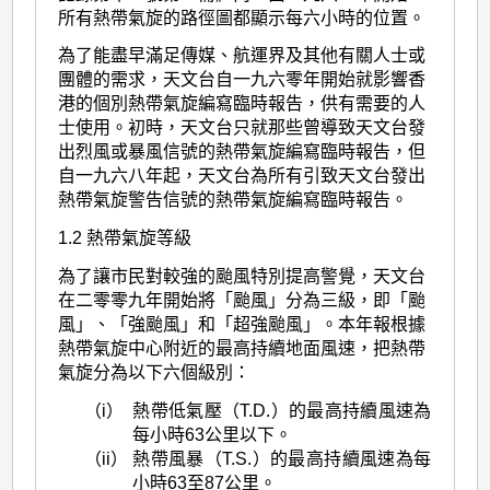
所有熱帶氣旋的路徑圖都顯示每六小時的位置。
為了能盡早滿足傳媒、航運界及其他有關人士或
團體的需求，天文台自一九六零年開始就影響香
港的個別熱帶氣旋編寫臨時報告，供有需要的人
士使用。初時，天文台只就那些曾導致天文台發
出烈風或暴風信號的熱帶氣旋編寫臨時報告，但
自一九六八年起，天文台為所有引致天文台發出
熱帶氣旋警告信號的熱帶氣旋編寫臨時報告。
1.2 熱帶氣旋等級
為了讓市民對較強的颱風特別提高警覺，天文台
在二零零九年開始將「颱風」分為三級，即「颱
風」、「強颱風」和「超強颱風」。本年報根據
熱帶氣旋中心附近的最高持續地面風速，把熱帶
氣旋分為以下六個級別：
（i）
熱帶低氣壓（T.D.）的最高持續風速為
每小時63公里以下。
（ii）
熱帶風暴（T.S.）的最高持續風速為每
小時63至87公里。