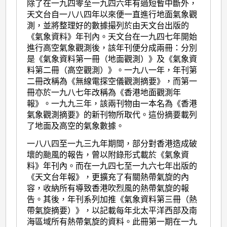
除了在一九四零至一九四六年有過短暫中斷外，
天文台自一八八四年以來便一直進行地面氣象觀
測，並將整理好的數據撮列於由天文台出版的
《氣象資料》年刊內。天文台在一九四七年開始
進行高空氣象觀測後，該年刊便分成兩冊：分別
是《氣象資料第一冊（地面觀測）》及《氣象資
料第二冊（高空觀測）》。一九八一年，年刊第
二冊改稱為《無線電探空儀觀測摘要》，而第一
冊亦於一九八七年改稱為《香港地面觀測年
報》。一九九三年，該兩刊物由一本名為《香港
氣象觀測摘要》的新刊物所取代。這份摘要載列
了地面及高空的氣象數據。
一八八四至一九三九年期間，部分對香港造成破
壞的颱風的報告，曾以附錄形式載於《氣象資
料》年刊內。而在一九四七至一九六七年出版的
《天文台年報》，更擴充了有關熱帶氣旋的內
容，收納所有導致香港吹烈風的熱帶氣旋的報
告。其後，年刊系列加推《氣象資料第三冊（熱
帶氣旋摘要）》，以記載每年北太平洋西部及南
海區域所有熱帶氣旋的資料。此冊第一期在一九