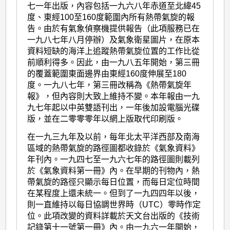
七一年出版，內容包括一九六八年赤道至北緯45
度、東經100至160度範圍內所有熱帶氣旋的報
告。由於有氣象偵察機提供報告（此項服務已在
一九八七年八月停辦）及氣象衛星圖片，在原本
資料短缺的海洋上追蹤熱帶氣旋位置的工作比從
前順利得多。因此，由一九八五年開始，第三冊
的覆蓋範圍東面邊界由東經160度伸展至180
度。一九八七年，第三冊改稱為《熱帶氣旋年
報》，但內容則大致上維持不變。本年報由一九
九七年起以中英雙語刊出，一年後加設電腦光碟
版，並在二零零零年以網上版取代印刷版。
在一九三九年及以前，每年北太平洋西部及南海
區域的熱帶氣旋的路徑圖都收錄於《氣象資料》
年刊內。一九四七至一九六七年的路徑圖則載列
於《氣象資料第一冊》內。在早期的刊物內，熱
帶氣旋的路徑只顯示每日位置，而每日定位時間
在某程度上還未統一。但到了一九四四年以後，
則一直維持以每日協調世界時（UTC）零時作定
位。此項改變的資料詳載於天文台出版的《技術
記錄第十一號第一冊》內。由一九六一年開始，