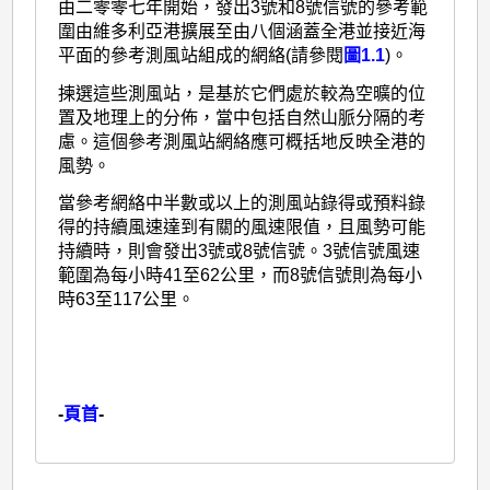
由二零零七年開始，發出3號和8號信號的參考範
圍由維多利亞港擴展至由八個涵蓋全港並接近海
平面的參考測風站組成的網絡(請參閱
圖1.1
)。
揀選這些測風站，是基於它們處於較為空曠的位
置及地理上的分佈，當中包括自然山脈分隔的考
慮。這個參考測風站網絡應可概括地反映全港的
風勢。
當參考網絡中半數或以上的測風站錄得或預料錄
得的持續風速達到有關的風速限值，且風勢可能
持續時，則會發出3號或8號信號。3號信號風速
範圍為每小時41至62公里，而8號信號則為每小
時63至117公里。
-
頁首
-