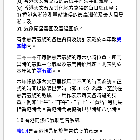
(d) 香港天文台錄得的最低平均海平面氣壓；
(e) 香港天文台及其他地方錄得的每日總雨量；
(f) 香港各潮汐測量站錄得的最高潮位及最大風暴
潮；及
(g) 氣象衛星雲圖及雷達圖像。
有關熱帶氣旋的各種資料及統計表載於本年報
第
四節
內。
二零一零年每個熱帶氣旋的每六小時位置，連同
當時的最低中心氣壓及最高持續風速，則表列於
本年報的
第五節
內。
本年報依照內文需要採用了不同的時間系統。正
式的時間以協調世界時（即UTC）為準。至於在
熱帶氣旋的敘述中，用作表示每天各時段的詞
彙，例如"上午"、"下午"、"早上"、"黃昏" 等則是
指香港時間。香港時間為協調世界時加八小時。
1.6 香港的熱帶氣旋警告系統
表1.4
是香港熱帶氣旋警告信號的意義。