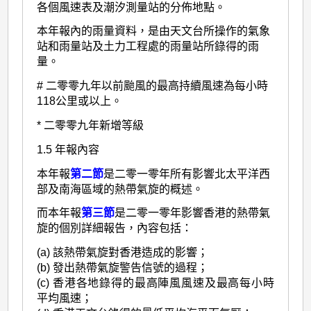
各個風速表及潮汐測量站的分佈地點。
本年報內的雨量資料，是由天文台所操作的氣象
站和雨量站及土力工程處的雨量站所錄得的雨
量。
# 二零零九年以前颱風的最高持續風速為每小時
118公里或以上。
* 二零零九年新增等級
1.5 年報內容
本年報
第二節
是二零一零年所有影響北太平洋西
部及南海區域的熱帶氣旋的概述。
而本年報
第三節
是二零一零年影響香港的熱帶氣
旋的個別詳細報告，內容包括：
(a) 該熱帶氣旋對香港造成的影響；
(b) 發出熱帶氣旋警告信號的過程；
(c) 香港各地錄得的最高陣風風速及最高每小時
平均風速；