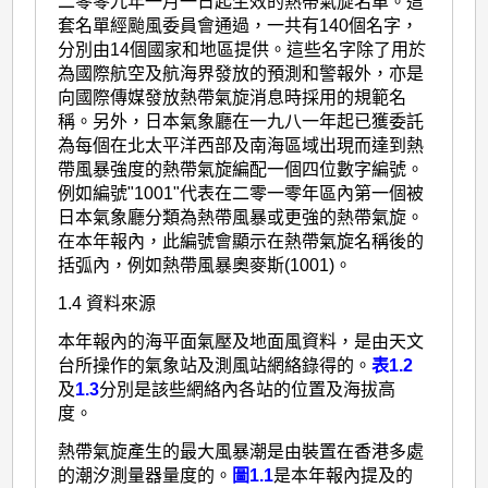
二零零九年一月一日起生效的熱帶氣旋名單。這
套名單經颱風委員會通過，一共有140個名字，
分別由14個國家和地區提供。這些名字除了用於
為國際航空及航海界發放的預測和警報外，亦是
向國際傳媒發放熱帶氣旋消息時採用的規範名
稱。另外，日本氣象廳在一九八一年起已獲委託
為每個在北太平洋西部及南海區域出現而達到熱
帶風暴強度的熱帶氣旋編配一個四位數字編號。
例如編號"1001"代表在二零一零年區內第一個被
日本氣象廳分類為熱帶風暴或更強的熱帶氣旋。
在本年報內，此編號會顯示在熱帶氣旋名稱後的
括弧內，例如熱帶風暴奧麥斯(1001)。
1.4 資料來源
本年報內的海平面氣壓及地面風資料，是由天文
台所操作的氣象站及測風站網絡錄得的。
表1.2
及
1.3
分別是該些網絡內各站的位置及海拔高
度。
熱帶氣旋產生的最大風暴潮是由裝置在香港多處
的潮汐測量器量度的。
圖1.1
是本年報內提及的