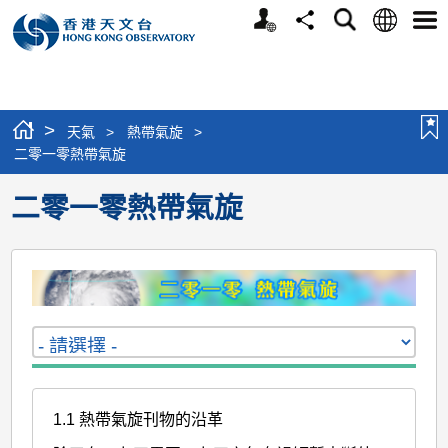
個
語
搜
分
選
人
言
尋
享
單
版
網
站
>
天氣
>
熱帶氣旋
>
二零一零熱帶氣旋
二零一零熱帶氣旋
1.1 熱帶氣旋刊物的沿革