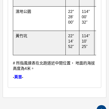
濕地公園
22°
114°
15
28’
00’
00"
32"
黃竹坑
22°
114°
30
14’
10’
52"
25"
# 所指風速表在北跑道近中間位置， 地面的海拔
高度為4米。
-
頁首
-