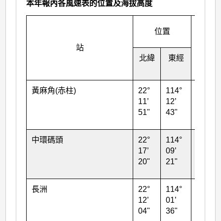
本年報內各風速表的位置及海拔高度
風速
位置
表的
站
海拔
北緯
東經
高度
(米)
黃麻角(赤柱)
22°
114°
103
11’
12’
51"
43"
中環碼頭
22°
114°
30
17’
09’
20"
21"
長洲
22°
114°
99
12’
01’
04"
36"