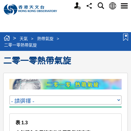
個
語
搜
分
選
人
言
尋
享
單
版
網
站
>
天氣
>
熱帶氣旋
>
二零一零熱帶氣旋
二零一零熱帶氣旋
表 1.3