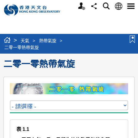
個
語
搜
分
選
人
言
尋
享
單
版
網
站
>
天氣
>
熱帶氣旋
>
二零一零熱帶氣旋
二零一零熱帶氣旋
表 1.1