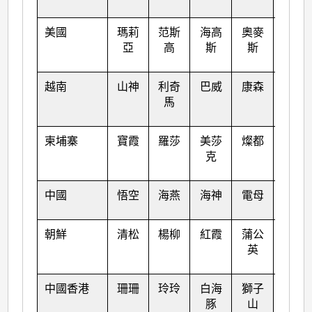
美國
瑪莉
范斯
海高
奧麥
洛克
亞
高
斯
斯
越南
山神
利奇
巴威
康森
桑卡
馬
柬埔寨
寶霞
羅莎
美莎
燦都
納沙
克
中國
悟空
海燕
海神
電母
海棠
朝鮮
清松
楊柳
紅霞
蒲公
尼格
英
中國香港
珊珊
玲玲
白海
獅子
榕樹
豚
山