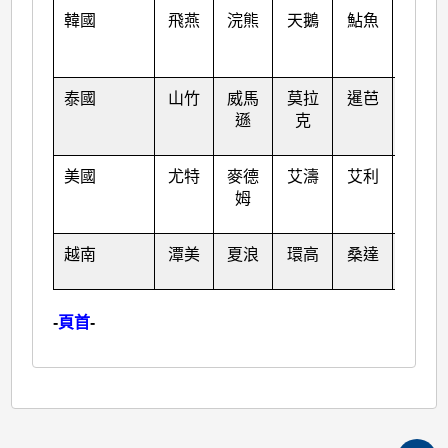
韓國
飛燕
浣熊
天鵝
鮎魚
杜蘇
芮
泰國
山竹
威馬
莫拉
暹芭
卡努
遜
克
美國
尤特
麥德
艾濤
艾利
韋森
姆
特
越南
潭美
夏浪
環高
桑達
蘇拉
-
頁首
-