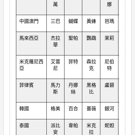
萬
娜
中國澳門
三巴
蝴蝶
黃蜂
芭瑪
梅花
馬來西亞
杰拉
聖帕
鸚鵡
茉莉
苗柏
華
米克羅尼西
艾雲
菲特
森拉
尼伯
南瑪
亞
尼
克
特
都
菲律賓
馬力
丹娜
黑格
盧碧
塔拉
斯
絲
比
斯
韓國
格美
百合
薔薇
銀河
奧鹿
泰國
派比
韋帕
米克
妮妲
玫瑰
安
拉