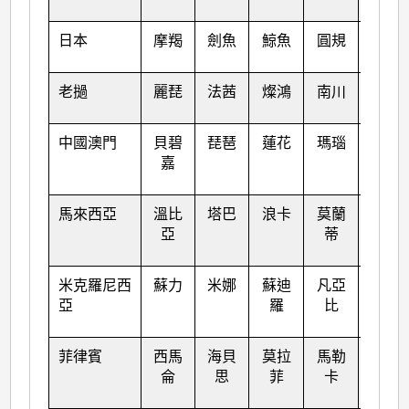
日本
摩羯
劍魚
鯨魚
圓規
天鷹
老撾
麗琵
法茜
燦鴻
南川
帕卡
中國澳門
貝碧
琵琶
蓮花
瑪瑙
珊瑚
嘉
馬來西亞
溫比
塔巴
浪卡
莫蘭
瑪娃
亞
蒂
米克羅尼西
蘇力
米娜
蘇迪
凡亞
古超
亞
羅
比
菲律賓
西馬
海貝
莫拉
馬勒
泰利
侖
思
菲
卡