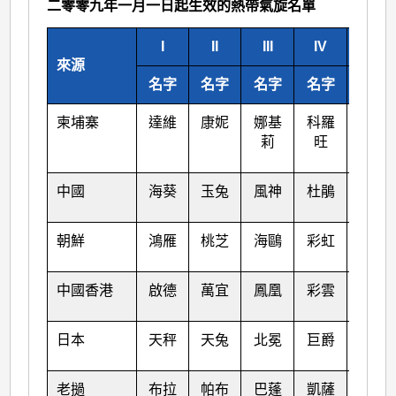
二零零九年一月一日起生效的熱帶氣旋名單
I
II
III
IV
V
來源
名字
名字
名字
名字
名字
柬埔寨
達維
康妮
娜基
科羅
莎莉
莉
旺
嘉
中國
海葵
玉兔
風神
杜鵑
海馬
朝鮮
鴻雁
桃芝
海鷗
彩虹
米雷
中國香港
啟德
萬宜
鳳凰
彩雲
馬鞍
日本
天秤
天兔
北冕
巨爵
蝎虎
老撾
布拉
帕布
巴蓬
凱薩
洛坦