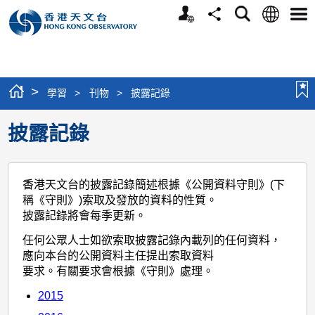
個
語
搜
分
選
人
言
尋
享
單
版
網
站
>
學習
>
刊物
>
披露記錄
披露記錄
香港天文台的披露記錄簡述根據《公開資料守則》(下
稱《守則》)索取及發放的資料的性質。
披露記錄將會每季更新。
任何公眾人士如欲索取披露記錄內載列的任何資料，
應向本台的公開資料主任提出索取資料
要求。有關要求會根據《守則》處理。
2015