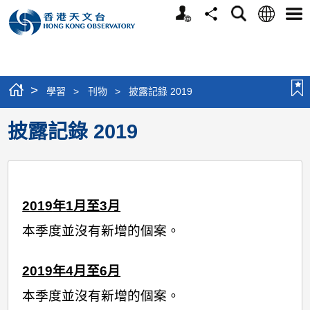
個
語
搜
分
選
人
言
尋
享
單
版
網
站
>
學習
>
刊物
>
披露記錄 2019
披露記錄 2019
2019
年
1月至3月
本季度並沒有新增的個案。
2019
年4
月至6月
本季度並沒有新增的個案。